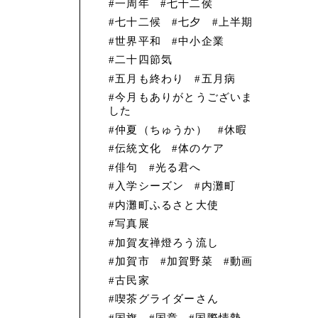
一周年
七十二侯
七十二候
七夕
上半期
世界平和
中小企業
二十四節気
五月も終わり
五月病
今月もありがとうございま
した
仲夏（ちゅうか）
休暇
伝統文化
体のケア
俳句
光る君へ
入学シーズン
内灘町
内灘町ふるさと大使
写真展
加賀友禅燈ろう流し
加賀市
加賀野菜
動画
古民家
喫茶グライダーさん
国旗
国章
国際情勢