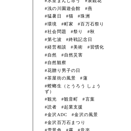
氷室まんじゅう
泉鏡花
浅の川園遊会館
燕
猛暑日
猫
珠洲
環境
町家
百万石祭り
社会問題
祭り
秋
第七波
終戦記念日
経営相談
美術
習慣化
自然
自然災害
自然観察
花贈り男子の日
茶屋街の風景
蓮
螳螂生（とうろう しょう
ず）
観光
観音町
言葉
読者
起業支援
金沢ADC
金沢の風景
金沢百万石まつり
雪景色
霧
音楽