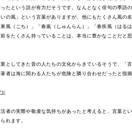
だったという説が有力だそうです。なんとなく俳句の季語
あいの風」という言葉がありますが、他にもたくさん風の
「東風（こち）」「春嵐（しゅんらん）」「春疾風（はる
名前をたくさん持っていることは、本当に豊かなことだと
生業としてきた昔の人たちの文化からきているそうで、「
で著者は海に関わる人たちが危険と隣り合わせだったと指
73/
生活者の実際や敬虔な気持ちがあったと考えると、言葉と
せられます。