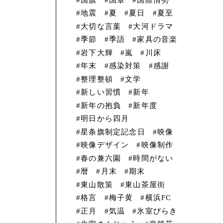
地震
夏
夏日
夏至
大切な言葉
大河ドラマ
季節
季語
家具の音楽
岩下大輝
嵐
川床
年末
感染対策
感謝
整理整頓
文学
新しい習慣
新年
新年の抱負
新年度
明日から四月
星条旗制定記念日
映像
映像デザイン
映像制作
春の兼六園
時間がない
暦
月末
期末
東山散策
東山茶屋街
格言
梅子黄
横浜FC
正月
気温
氷室びらき