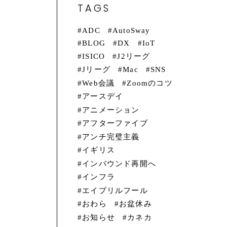
TAGS
の
名
ADC
AutoSway
BLOG
DX
IoT
は
ISICO
J2リーグ
思
Jリーグ
Mac
SNS
Web会議
Zoomのコツ
アースデイ
アニメーション
言
アフターファイブ
摘
アンチ完璧主義
イギリス
インバウンド再開へ
インフラ
エイプリルフール
い
おわら
お盆休み
お知らせ
カネカ