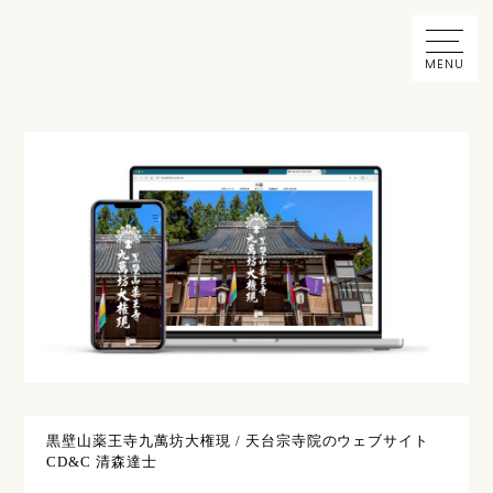
MENU
黒壁山薬王寺九萬坊大権現 / 天台宗寺院のウェブサイト
CD&C 清森達士