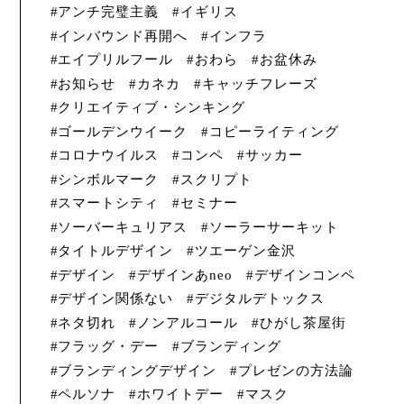
アンチ完璧主義
イギリス
インバウンド再開へ
インフラ
エイプリルフール
おわら
お盆休み
お知らせ
カネカ
キャッチフレーズ
クリエイティブ・シンキング
ゴールデンウイーク
コピーライティング
コロナウイルス
コンペ
サッカー
シンボルマーク
スクリプト
スマートシティ
セミナー
ソーバーキュリアス
ソーラーサーキット
タイトルデザイン
ツエーゲン金沢
デザイン
デザインあneo
デザインコンペ
デザイン関係ない
デジタルデトックス
ネタ切れ
ノンアルコール
ひがし茶屋街
フラッグ・デー
ブランディング
ブランディングデザイン
プレゼンの方法論
ペルソナ
ホワイトデー
マスク