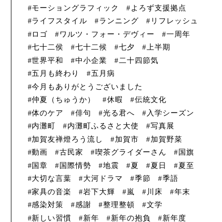
モーショングラフィック
よろず支援拠点
ライフスタイル
ランニング
リフレッシュ
ロゴ
ワルツ・フォー・デヴィー
一周年
七十二侯
七十二候
七夕
上半期
世界平和
中小企業
二十四節気
五月も終わり
五月病
今月もありがとうございました
仲夏（ちゅうか）
休暇
伝統文化
体のケア
俳句
光る君へ
入学シーズン
内灘町
内灘町ふるさと大使
写真展
加賀友禅燈ろう流し
加賀市
加賀野菜
動画
古民家
喫茶グライダーさん
国旗
国章
国際情勢
地震
夏
夏日
夏至
大切な言葉
大河ドラマ
季節
季語
家具の音楽
岩下大輝
嵐
川床
年末
感染対策
感謝
整理整頓
文学
新しい習慣
新年
新年の抱負
新年度