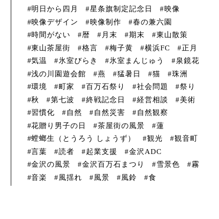
明日から四月
星条旗制定記念日
映像
映像デザイン
映像制作
春の兼六園
時間がない
暦
月末
期末
東山散策
東山茶屋街
格言
梅子黄
横浜FC
正月
気温
氷室びらき
氷室まんじゅう
泉鏡花
浅の川園遊会館
燕
猛暑日
猫
珠洲
環境
町家
百万石祭り
社会問題
祭り
秋
第七波
終戦記念日
経営相談
美術
習慣化
自然
自然災害
自然観察
花贈り男子の日
茶屋街の風景
蓮
螳螂生（とうろう しょうず）
観光
観音町
言葉
読者
起業支援
金沢ADC
金沢の風景
金沢百万石まつり
雪景色
霧
音楽
風揺れ
風景
風鈴
食