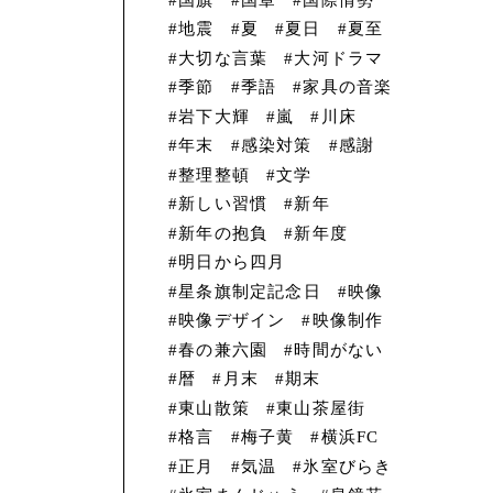
地震
夏
夏日
夏至
大切な言葉
大河ドラマ
季節
季語
家具の音楽
岩下大輝
嵐
川床
年末
感染対策
感謝
整理整頓
文学
新しい習慣
新年
新年の抱負
新年度
明日から四月
星条旗制定記念日
映像
映像デザイン
映像制作
春の兼六園
時間がない
暦
月末
期末
東山散策
東山茶屋街
格言
梅子黄
横浜FC
正月
気温
氷室びらき