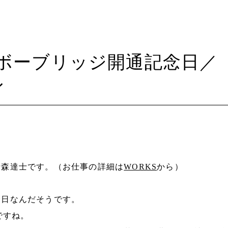
ボーブリッジ開通記念日／
ン
清森達士です。（お仕事の詳細は
WORKS
から）
念日なんだそうです。
ですね。