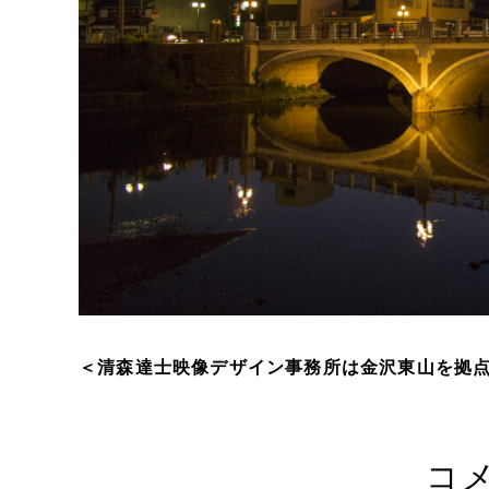
＜清森達士映像デザイン事務所は金沢東山を拠
コ