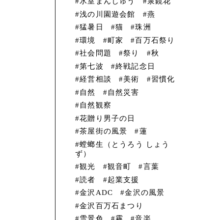
氷室まんじゅう
泉鏡花
浅の川園遊会館
燕
猛暑日
猫
珠洲
環境
町家
百万石祭り
社会問題
祭り
秋
第七波
終戦記念日
経営相談
美術
習慣化
自然
自然災害
自然観察
花贈り男子の日
茶屋街の風景
蓮
螳螂生（とうろう しょう
ず）
観光
観音町
言葉
読者
起業支援
金沢ADC
金沢の風景
金沢百万石まつり
雪景色
霧
音楽