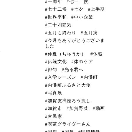
一周年
七十二侯
七十二候
七夕
上半期
世界平和
中小企業
二十四節気
五月も終わり
五月病
今月もありがとうございま
した
仲夏（ちゅうか）
休暇
伝統文化
体のケア
俳句
光る君へ
入学シーズン
内灘町
内灘町ふるさと大使
写真展
加賀友禅燈ろう流し
加賀市
加賀野菜
動画
古民家
喫茶グライダーさん
国旗
国章
国際情勢