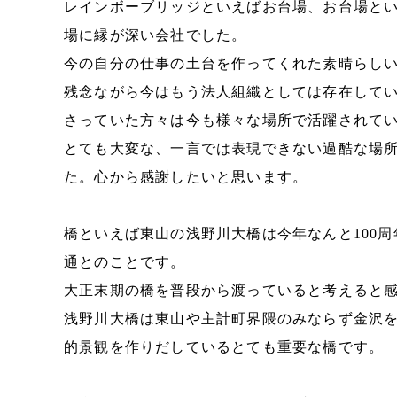
レインボーブリッジといえばお台場、お台場と
場に縁が深い会社でした。
今の自分の仕事の土台を作ってくれた素晴らし
残念ながら今はもう法人組織としては存在して
さっていた方々は今も様々な場所で活躍されて
とても大変な、一言では表現できない過酷な場
た。心から感謝したいと思います。
橋といえば東山の浅野川大橋は今年なんと100周年
通とのことです。
大正末期の橋を普段から渡っていると考えると
浅野川大橋は東山や主計町界隈のみならず金沢
的景観を作りだしているとても重要な橋です。