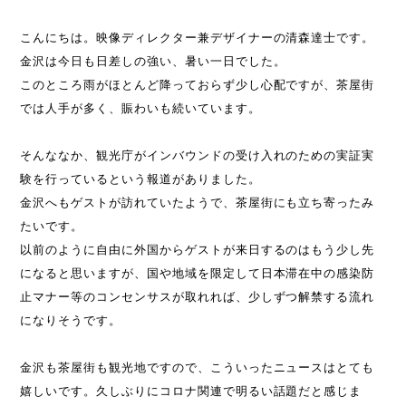
こんにちは。映像ディレクター兼デザイナーの清森達士です。
金沢は今日も日差しの強い、暑い一日でした。
このところ雨がほとんど降っておらず少し心配ですが、茶屋街
では人手が多く、賑わいも続いています。
そんななか、観光庁がインバウンドの受け入れのための実証実
験を行っているという報道がありました。
金沢へもゲストが訪れていたようで、茶屋街にも立ち寄ったみ
たいです。
以前のように自由に外国からゲストが来日するのはもう少し先
になると思いますが、国や地域を限定して日本滞在中の感染防
止マナー等のコンセンサスが取れれば、少しずつ解禁する流れ
になりそうです。
金沢も茶屋街も観光地ですので、こういったニュースはとても
嬉しいです。久しぶりにコロナ関連で明るい話題だと感じま