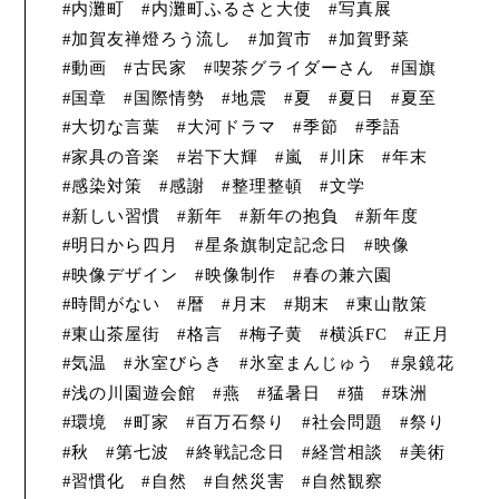
内灘町
内灘町ふるさと大使
写真展
加賀友禅燈ろう流し
加賀市
加賀野菜
動画
古民家
喫茶グライダーさん
国旗
国章
国際情勢
地震
夏
夏日
夏至
大切な言葉
大河ドラマ
季節
季語
家具の音楽
岩下大輝
嵐
川床
年末
感染対策
感謝
整理整頓
文学
新しい習慣
新年
新年の抱負
新年度
明日から四月
星条旗制定記念日
映像
映像デザイン
映像制作
春の兼六園
時間がない
暦
月末
期末
東山散策
東山茶屋街
格言
梅子黄
横浜FC
正月
気温
氷室びらき
氷室まんじゅう
泉鏡花
浅の川園遊会館
燕
猛暑日
猫
珠洲
環境
町家
百万石祭り
社会問題
祭り
秋
第七波
終戦記念日
経営相談
美術
習慣化
自然
自然災害
自然観察