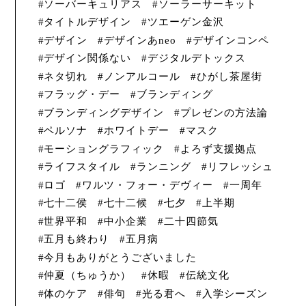
ソーバーキュリアス
ソーラーサーキット
タイトルデザイン
ツエーゲン金沢
デザイン
デザインあneo
デザインコンペ
デザイン関係ない
デジタルデトックス
ネタ切れ
ノンアルコール
ひがし茶屋街
フラッグ・デー
ブランディング
ブランディングデザイン
プレゼンの方法論
ペルソナ
ホワイトデー
マスク
モーショングラフィック
よろず支援拠点
ライフスタイル
ランニング
リフレッシュ
ロゴ
ワルツ・フォー・デヴィー
一周年
七十二侯
七十二候
七夕
上半期
世界平和
中小企業
二十四節気
五月も終わり
五月病
今月もありがとうございました
仲夏（ちゅうか）
休暇
伝統文化
体のケア
俳句
光る君へ
入学シーズン