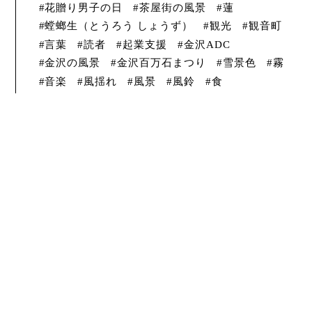
花贈り男子の日
茶屋街の風景
蓮
螳螂生（とうろう しょうず）
観光
観音町
言葉
読者
起業支援
金沢ADC
金沢の風景
金沢百万石まつり
雪景色
霧
音楽
風揺れ
風景
風鈴
食