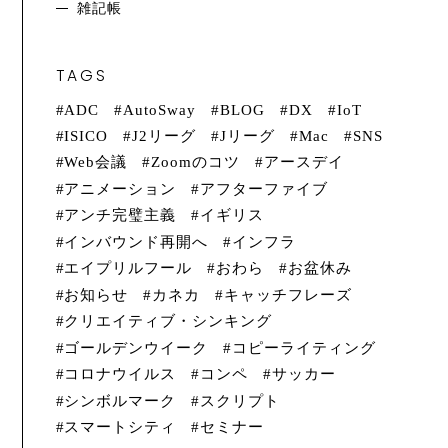
雑記帳
TAGS
ADC
AutoSway
BLOG
DX
IoT
ISICO
J2リーグ
Jリーグ
Mac
SNS
Web会議
Zoomのコツ
アースデイ
アニメーション
アフターファイブ
アンチ完璧主義
イギリス
インバウンド再開へ
インフラ
エイプリルフール
おわら
お盆休み
お知らせ
カネカ
キャッチフレーズ
クリエイティブ・シンキング
ゴールデンウイーク
コピーライティング
コロナウイルス
コンペ
サッカー
シンボルマーク
スクリプト
スマートシティ
セミナー