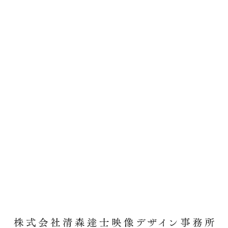
金沢の風景
金沢百万石まつり
雪景色
霧
音楽
風揺れ
風景
風鈴
食