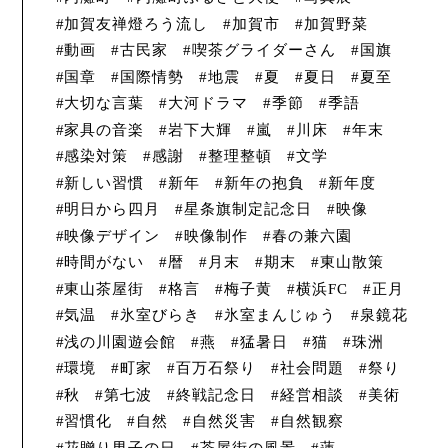
加賀友禅燈ろう流し
加賀市
加賀野菜
動画
古民家
喫茶グライダーさん
国旗
国章
国際情勢
地震
夏
夏日
夏至
大切な言葉
大河ドラマ
季節
季語
家具の音楽
岩下大輝
嵐
川床
年末
感染対策
感謝
整理整頓
文学
新しい習慣
新年
新年の抱負
新年度
明日から四月
星条旗制定記念日
映像
映像デザイン
映像制作
春の兼六園
時間がない
暦
月末
期末
東山散策
東山茶屋街
格言
梅子黄
横浜FC
正月
気温
氷室びらき
氷室まんじゅう
泉鏡花
浅の川園遊会館
燕
猛暑日
猫
珠洲
環境
町家
百万石祭り
社会問題
祭り
秋
第七波
終戦記念日
経営相談
美術
習慣化
自然
自然災害
自然観察
花贈り男子の日
茶屋街の風景
蓮