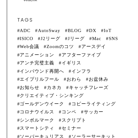
TAGS
ADC
AutoSway
BLOG
DX
IoT
ISICO
J2リーグ
Jリーグ
Mac
SNS
Web会議
Zoomのコツ
アースデイ
アニメーション
アフターファイブ
アンチ完璧主義
イギリス
インバウンド再開へ
インフラ
エイプリルフール
おわら
お盆休み
お知らせ
カネカ
キャッチフレーズ
クリエイティブ・シンキング
ゴールデンウイーク
コピーライティング
コロナウイルス
コンペ
サッカー
シンボルマーク
スクリプト
スマートシティ
セミナー
ソーバーキュリアス
ソーラーサーキット