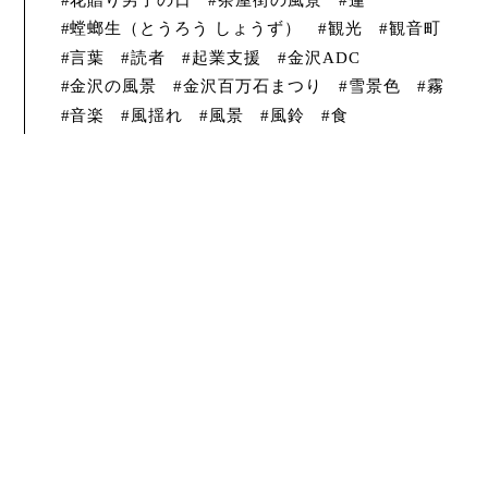
螳螂生（とうろう しょうず）
観光
観音町
言葉
読者
起業支援
金沢ADC
金沢の風景
金沢百万石まつり
雪景色
霧
音楽
風揺れ
風景
風鈴
食