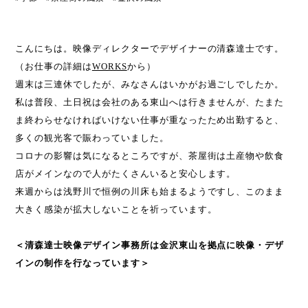
こんにちは。映像ディレクターでデザイナーの清森達士です。
（お仕事の詳細は
WORKS
から）
週末は三連休でしたが、みなさんはいかがお過ごしでしたか。
私は普段、土日祝は会社のある東山へは行きませんが、たまた
ま終わらせなければいけない仕事が重なったため出勤すると、
多くの観光客で賑わっていました。
コロナの影響は気になるところですが、茶屋街は土産物や飲食
店がメインなので人がたくさんいると安心します。
来週からは浅野川で恒例の川床も始まるようですし、このまま
大きく感染が拡大しないことを祈っています。
＜清森達士映像デザイン事務所は金沢東山を拠点に映像・デザ
インの制作を行なっています＞