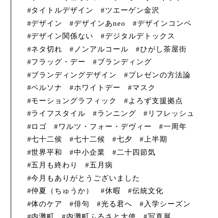
タイトルデザイン
ツエーゲン金沢
デザイン
デザインあneo
デザインコンペ
デザイン関係ない
デジタルデトックス
ネタ切れ
ノンアルコール
ひがし茶屋街
フラッグ・デー
ブランディング
ブランディングデザイン
プレゼンの方法論
ペルソナ
ホワイトデー
マスク
モーショングラフィック
よろず支援拠点
ライフスタイル
ランニング
リフレッシュ
ロゴ
ワルツ・フォー・デヴィー
一周年
七十二侯
七十二候
七夕
上半期
世界平和
中小企業
二十四節気
五月も終わり
五月病
今月もありがとうございました
仲夏（ちゅうか）
休暇
伝統文化
体のケア
俳句
光る君へ
入学シーズン
内灘町
内灘町ふるさと大使
写真展