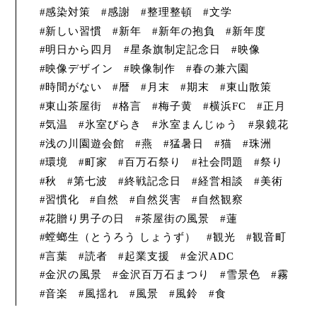
感染対策
感謝
整理整頓
文学
新しい習慣
新年
新年の抱負
新年度
明日から四月
星条旗制定記念日
映像
映像デザイン
映像制作
春の兼六園
時間がない
暦
月末
期末
東山散策
東山茶屋街
格言
梅子黄
横浜FC
正月
気温
氷室びらき
氷室まんじゅう
泉鏡花
浅の川園遊会館
燕
猛暑日
猫
珠洲
環境
町家
百万石祭り
社会問題
祭り
秋
第七波
終戦記念日
経営相談
美術
習慣化
自然
自然災害
自然観察
花贈り男子の日
茶屋街の風景
蓮
螳螂生（とうろう しょうず）
観光
観音町
言葉
読者
起業支援
金沢ADC
金沢の風景
金沢百万石まつり
雪景色
霧
音楽
風揺れ
風景
風鈴
食