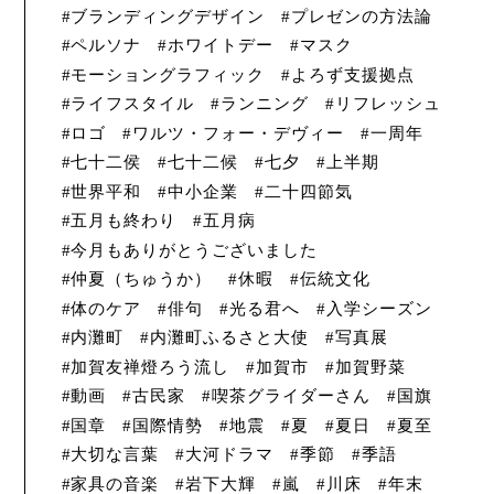
ブランディングデザイン
プレゼンの方法論
ペルソナ
ホワイトデー
マスク
モーショングラフィック
よろず支援拠点
ライフスタイル
ランニング
リフレッシュ
ロゴ
ワルツ・フォー・デヴィー
一周年
七十二侯
七十二候
七夕
上半期
世界平和
中小企業
二十四節気
五月も終わり
五月病
今月もありがとうございました
仲夏（ちゅうか）
休暇
伝統文化
体のケア
俳句
光る君へ
入学シーズン
内灘町
内灘町ふるさと大使
写真展
加賀友禅燈ろう流し
加賀市
加賀野菜
動画
古民家
喫茶グライダーさん
国旗
国章
国際情勢
地震
夏
夏日
夏至
大切な言葉
大河ドラマ
季節
季語
家具の音楽
岩下大輝
嵐
川床
年末