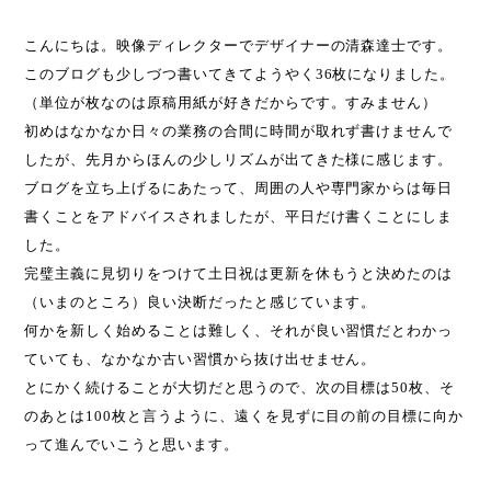
こんにちは。映像ディレクターでデザイナーの清森達士です。
このブログも少しづつ書いてきてようやく36枚になりました。
（単位が枚なのは原稿用紙が好きだからです。すみません）
初めはなかなか日々の業務の合間に時間が取れず書けませんで
したが、先月からほんの少しリズムが出てきた様に感じます。
ブログを立ち上げるにあたって、周囲の人や専門家からは毎日
書くことをアドバイスされましたが、平日だけ書くことにしま
した。
完璧主義に見切りをつけて土日祝は更新を休もうと決めたのは
（いまのところ）良い決断だったと感じています。
何かを新しく始めることは難しく、それが良い習慣だとわかっ
ていても、なかなか古い習慣から抜け出せません。
とにかく続けることが大切だと思うので、次の目標は50枚、そ
のあとは100枚と言うように、遠くを見ずに目の前の目標に向か
って進んでいこうと思います。