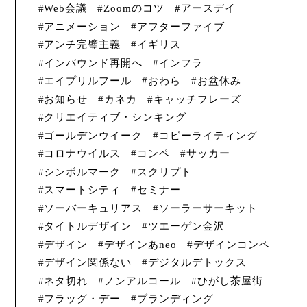
Web会議
Zoomのコツ
アースデイ
アニメーション
アフターファイブ
アンチ完璧主義
イギリス
インバウンド再開へ
インフラ
エイプリルフール
おわら
お盆休み
お知らせ
カネカ
キャッチフレーズ
クリエイティブ・シンキング
ゴールデンウイーク
コピーライティング
コロナウイルス
コンペ
サッカー
シンボルマーク
スクリプト
スマートシティ
セミナー
ソーバーキュリアス
ソーラーサーキット
タイトルデザイン
ツエーゲン金沢
デザイン
デザインあneo
デザインコンペ
デザイン関係ない
デジタルデトックス
ネタ切れ
ノンアルコール
ひがし茶屋街
フラッグ・デー
ブランディング